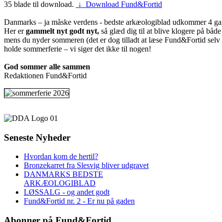
35 blade til download.
↓ Download Fund&Fortid
Danmarks – ja måske verdens - bedste arkæologiblad udkommer 4 gan
Her er
gammelt nyt godt nyt,
så glæd dig til at blive klogere på både 
mens du nyder sommeren (det er dog tilladt at læse Fund&Fortid selv o
holde sommerferie – vi siger det ikke til nogen!
God sommer alle sammen
Redaktionen Fund&Fortid
Seneste
Nyheder
Hvordan kom de hertil?
Bronzekarret fra Slesvig bliver udgravet
DANMARKS BEDSTE
ARKÆOLOGIBLAD
LØSSALG - og andet godt
Fund&Fortid nr. 2 - Er nu på gaden
Abonner
på Fund&Fortid