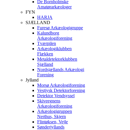
De Bornholmske
Amatørarkæologer
FYN
HARJA
SJÆLLAND
Furesø Arkæologigruppe
Kalundborg
Arkæologiforening
Tværpilen
Arkæologiklubben
Flækken
Metaldetektorklubben
Sjælland
Nordsjællands Arkæologi
Forening
Jylland
Morsø Arkæologiforening
Vestjysk Detektorforening
Detektor Vendsyssel
Skiveegnens
Arkæologiforening
Arkæologigruppen
Nerthus, Skjern
Flintøksen, Vejle
Sønderjyllands