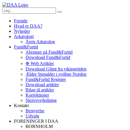
Forside
Hvad er DAA?
Nyheder
Arkæologi
Årets Arkæolog
Fund&Fortid
Abonner på Fund&Fortid
Download Fund&Fortid
֎ Web Artikler
Download Glimt fra vikingetiden
Ældre Stenalder i sydlige Norden
Fund&Fortid Register
Download artikler
Bilag til artikler
Korrektioner
Skrivevejledning
Kontakt
Bestyrelse
Udvalg
FORENINGER I DAA
BORNHOLM