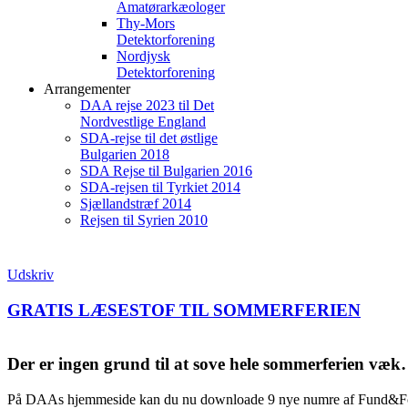
Amatørarkæologer
Thy-Mors
Detektorforening
Nordjysk
Detektorforening
Arrangementer
DAA rejse 2023 til Det
Nordvestlige England
SDA-rejse til det østlige
Bulgarien 2018
SDA Rejse til Bulgarien 2016
SDA-rejsen til Tyrkiet 2014
Sjællandstræf 2014
Rejsen til Syrien 2010
Udskriv
GRATIS LÆSESTOF TIL SOMMERFERIEN
Der er ingen grund til at sove hele sommerferien væ
På DAAs hjemmeside kan du nu downloade 9 nye numre af Fund&Fortid 