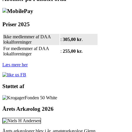
Priser 2025
Ikke medlemmer af DAA
:
305,00 kr
.
lokalforeninger
For medlemmer af DAA
:
255,00 kr.
lokalforeninger
Læs mere her
Støttet
af
Årets
Arkæolog 2026
Årets arkæologer blev i år, amatørarkæolog Glenn