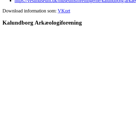
https://vestmuseum.dk/museumsforeningerne/kalundborg-arkaeo
Download information som:
VKort
Kalundborg
Arkæologiforening