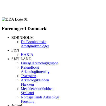
Foreninger
I Danmark
BORNHOLM
De Bornholmske
Amatørarkæologer
FYN
HARJA
SJÆLLAND
Furesø Arkæologigruppe
Kalundborg
Arkæologiforening
Tværpilen
Arkæologiklubben
Flækken
Metaldetektorklubben
Sjælland
Nordsjællands Arkæologi
Forening
Jylland