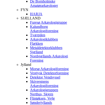
De Bornholmske
Amatørarkæologer
FYN
HARJA
SJÆLLAND
Furesø Arkæologigruppe
Kalundborg
Arkæologiforening
Tværpilen
Arkæologiklubben
Flækken
Metaldetektorklubben
Sjælland
Nordsjællands Arkæologi
Forening
Jylland
Morsø Arkæologiforening
Vestjysk Detektorforening
Detektor Vendsyssel
Skiveegnens
Arkæologiforening
Arkæologigruppen
Nerthus, Skjern
Flintøksen, Vejle
Sønderjyllands