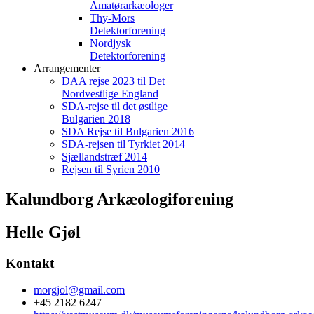
Amatørarkæologer
Thy-Mors
Detektorforening
Nordjysk
Detektorforening
Arrangementer
DAA rejse 2023 til Det
Nordvestlige England
SDA-rejse til det østlige
Bulgarien 2018
SDA Rejse til Bulgarien 2016
SDA-rejsen til Tyrkiet 2014
Sjællandstræf 2014
Rejsen til Syrien 2010
Kalundborg Arkæologiforening
Helle Gjøl
Kontakt
morgjol@gmail.com
+45 2182 6247