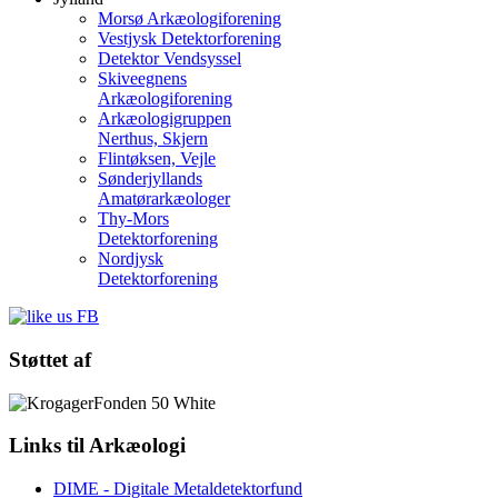
Morsø Arkæologiforening
Vestjysk Detektorforening
Detektor Vendsyssel
Skiveegnens
Arkæologiforening
Arkæologigruppen
Nerthus, Skjern
Flintøksen, Vejle
Sønderjyllands
Amatørarkæologer
Thy-Mors
Detektorforening
Nordjysk
Detektorforening
Støttet
af
Links
til Arkæologi
DIME - Digitale Metaldetektorfund