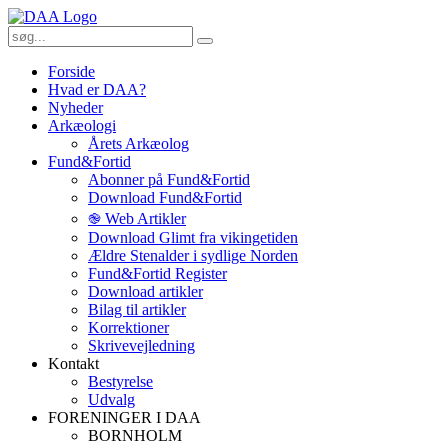
Forside
Hvad er DAA?
Nyheder
Arkæologi
Årets Arkæolog
Fund&Fortid
Abonner på Fund&Fortid
Download Fund&Fortid
֎ Web Artikler
Download Glimt fra vikingetiden
Ældre Stenalder i sydlige Norden
Fund&Fortid Register
Download artikler
Bilag til artikler
Korrektioner
Skrivevejledning
Kontakt
Bestyrelse
Udvalg
FORENINGER I DAA
BORNHOLM