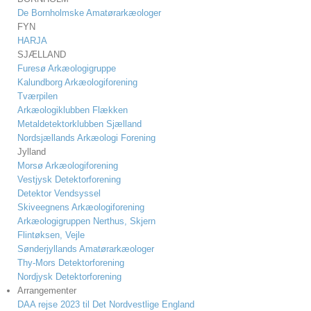
De Bornholmske Amatørarkæologer
FYN
HARJA
SJÆLLAND
Furesø Arkæologigruppe
Kalundborg Arkæologiforening
Tværpilen
Arkæologiklubben Flækken
Metaldetektorklubben Sjælland
Nordsjællands Arkæologi Forening
Jylland
Morsø Arkæologiforening
Vestjysk Detektorforening
Detektor Vendsyssel
Skiveegnens Arkæologiforening
Arkæologigruppen Nerthus, Skjern
Flintøksen, Vejle
Sønderjyllands Amatørarkæologer
Thy-Mors Detektorforening
Nordjysk Detektorforening
Arrangementer
DAA rejse 2023 til Det Nordvestlige England