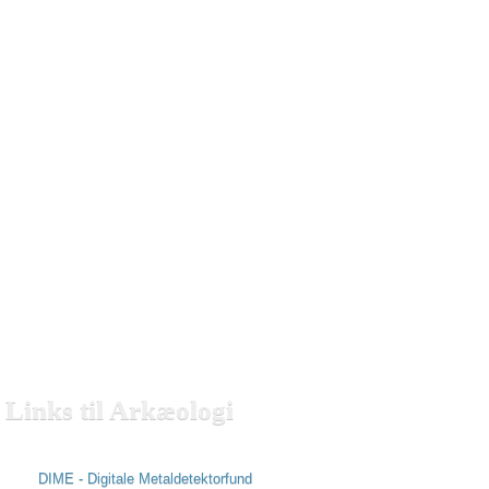
Links
til Arkæologi
DIME - Digitale Metaldetektorfund