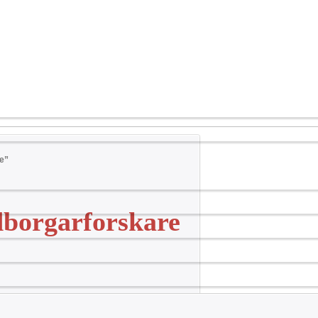
e”
dborgarforskare