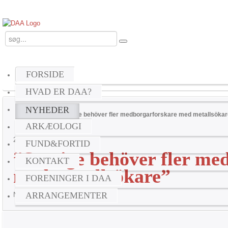
FORSIDE
HVAD ER DAA?
NYHEDER
Home
Nyheder
”Sverige behöver fler medborgarforskare med metallsökar
ARKÆOLOGI
Udskriv
24
marts
2026
FUND&FORTID
”Sverige behöver fler me
KONTAKT
med metallsökare”
FORENINGER I DAA
ARRANGEMENTER
Nyt fra Sverige