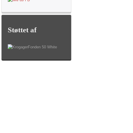
Støttet
af