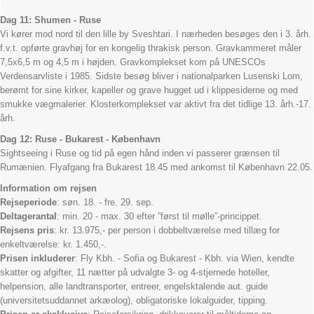
Dag 11: Shumen - Ruse
Vi kører mod nord til den lille by Sveshtari. I nærheden besøges den i 3. årh.
f.v.t. opførte gravhøj for en kongelig thrakisk person. Gravkammeret måler
7,5x6,5 m og 4,5 m i højden. Gravkomplekset kom på UNESCOs
Verdensarvliste i 1985. Sidste besøg bliver i nationalparken Lusenski Lom,
berømt for sine kirker, kapeller og grave hugget ud i klippesiderne og med
smukke vægmalerier. Klosterkomplekset var aktivt fra det tidlige 13. årh.-17.
årh.
Dag 12: Ruse - Bukarest - København
Sightseeing i Ruse og tid på egen hånd inden vi passerer grænsen til
Rumænien. Flyafgang fra Bukarest 18.45 med ankomst til København 22.05.
Information om rejsen
Rejseperiode
: søn. 18. - fre. 29. sep.
Deltagerantal
: min. 20 - max. 30 efter ”først til mølle”-princippet.
Rejsens pris
: kr. 13.975,- per person i dobbeltværelse med tillæg for
enkeltværelse: kr. 1.450,-.
Prisen inkluderer
: Fly Kbh. - Sofia og Bukarest - Kbh. via Wien, kendte
skatter og afgifter, 11 nætter på udvalgte 3- og 4-stjernede hoteller,
helpension, alle landtransporter, entreer, engelsktalende aut. guide
(universitetsuddannet arkæolog), obligatoriske lokalguider, tipping.