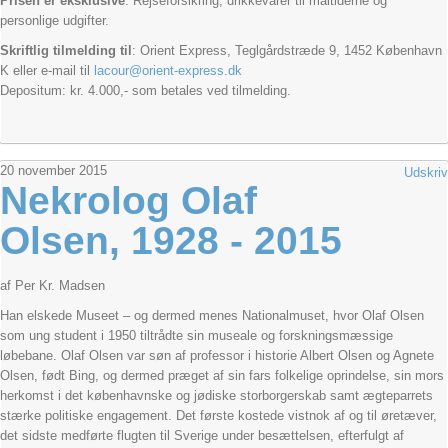
Prisen er eksklusive
: Rejseforsikring, drikkevarer til måltiderne og
personlige udgifter.
Skriftlig tilmelding til
: Orient Express, Teglgårdstræde 9, 1452 København
K eller e-mail til
lacour@orient-express.dk
Depositum: kr. 4.000,- som betales ved tilmelding.
20
november
2015
Udskriv
Nekrolog Olaf
Olsen, 1928 - 2015
af Per Kr. Madsen
Han elskede Museet – og dermed menes Nationalmuset, hvor Olaf Olsen
som ung student i 1950 tiltrådte sin museale og forskningsmæssige
løbebane. Olaf Olsen var søn af professor i historie Albert Olsen og Agnete
Olsen, født Bing, og dermed præget af sin fars folkelige oprindelse, sin mors
herkomst i det københavnske og jødiske storborgerskab samt ægteparrets
stærke politiske engagement. Det første kostede vistnok af og til øretæver,
det sidste medførte flugten til Sverige under besættelsen, efterfulgt af