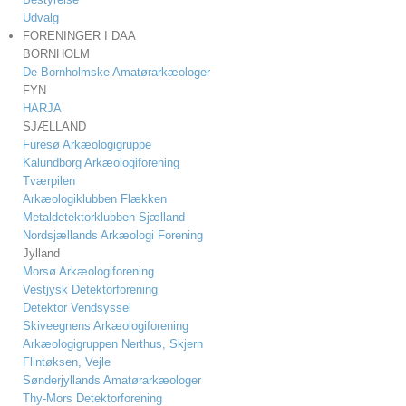
Udvalg
FORENINGER I DAA
BORNHOLM
De Bornholmske Amatørarkæologer
FYN
HARJA
SJÆLLAND
Furesø Arkæologigruppe
Kalundborg Arkæologiforening
Tværpilen
Arkæologiklubben Flækken
Metaldetektorklubben Sjælland
Nordsjællands Arkæologi Forening
Jylland
Morsø Arkæologiforening
Vestjysk Detektorforening
Detektor Vendsyssel
Skiveegnens Arkæologiforening
Arkæologigruppen Nerthus, Skjern
Flintøksen, Vejle
Sønderjyllands Amatørarkæologer
Thy-Mors Detektorforening