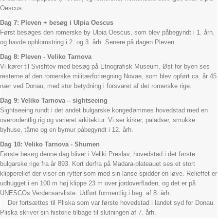
Oescus.
Dag 7: Pleven + besøg i Ulpia Oescus
Først besøges den romerske by Ulpia Oescus, som blev påbegyndt i 1. årh.
og havde opblomstring i 2. og 3. årh. Senere på dagen Pleven.
Dag 8: Pleven - Veliko Tarnova
Vi kører til Svishtov med besøg på Etnografisk Museum. Øst for byen ses
resterne af den romerske militærforlægning Novae, som blev opført ca. år 45
nær ved Donau, med stor betydning i forsvaret af det romerske rige.
Dag 9: Veliko Tarnova – sightseeing
Sightseeing rundt i det andet bulgarske kongedømmes hovedstad med en
overordentlig rig og varieret arkitektur. Vi ser kirker, paladser, smukke
byhuse, tårne og en bymur påbegyndt i 12. årh.
Dag 10: Veliko Tarnova - Shumen
Første besøg denne dag bliver i Veliki Preslav, hovedstad i det første
bulgarske rige fra år 893. Kort derfra på Madara-plateauet ses et stort
klipperelief der viser en rytter som med sin lanse spidder en løve. Relieffet er
udhugget i en 100 m høj klippe 23 m over jordoverfladen, og det er på
UNESCOs Verdensarvliste. Udført formentlig i beg. af 8. årh.
Der fortsættes til Pliska som var første hovedstad i landet syd for Donau.
Pliska skriver sin historie tilbage til slutningen af 7. årh.