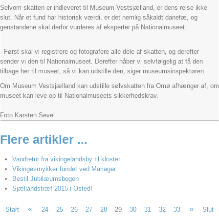
Selvom skatten er indleveret til Museum Vestsjælland, er dens rejse ikke
slut. Når et fund har historisk værdi, er det nemlig såkaldt danefæ, og
genstandene skal derfor vurderes af eksperter på Nationalmuseet.
- Først skal vi registrere og fotografere alle dele af skatten, og derefter
sender vi den til Nationalmuseet. Derefter håber vi selvfølgelig at få den
tilbage her til museet, så vi kan udstille den, siger museumsinspektøren.
Om Museum Vestsjælland kan udstille sølvskatten fra Omø afhænger af, om
museet kan leve op til Nationalmuseets sikkerhedskrav.
Foto Karsten Sevel
Flere artikler ...
Vandretur fra vikingelandsby til kloster
Vikingesmykker fundet ved Mariager
Bestil Jubilæumsbogen
Sjællandstræf 2015 i Osted!
«
»
Start
24
25
26
27
28
29
30
31
32
33
Slut