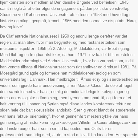
hjemkomsten som medlem af Den danske Brigade ved befrielsen i 1945
samt i nogle år et efterfølgende engagement på den politiske venstrefløj.
Studierne ved Københavns Universitet afsluttedes i 1953 med hovedfag i
historie og bifag i geografi, kronet i 1966 med den normative disputats ”Hørg,
hov og kirke”.
Da Olaf entrede Nationalmuseet i 1950 og endnu længe derefter var det
reglen, at man blev, hvor man begyndte, og med fastansættelsen som
museumsinspektør i 1958 på 2. Afdeling, Middelalderen, var løbet i gang.
Men Olaf tog en frugtbar afstikker, da han i 1971 blev kaldet til Lærestolen i
Middelalder-arkæologi ved Aarhus Universitet, hvor han var professor, indtil
han vendte tilbage til Nationalmuseet som rigsantikvar og direktør i 1981. På
Moesgård grundlagde og formede han middelalder-arkæologien som
universitetsfag i Danmark. Han medbragte til Århus et ry og i særdeleshed en
viden, som gjorde hans undervisning til ren Master Class i de dele af faget,
der i særdeleshed var hans, nemlig de middelalderlige kirkebygninger og
deres arkæologiske udforskning, men byerne kom snart til, og i form af et
helt korstog til Libanon og Syrien også disse landes korsfarerarkitektur og
siden hele det baltisk-russiske landskab. Særlig yndet blandt de studerende
var hans ”aktuel orientering”, hvor et gennemført mesterstykke var hans
gennemgang af historikeren og arkæologen Vilhelm la Cours oldingeværk om
de danske borge, han, som i sin tid kappedes med Olafs far om
professoratet, samtidig med, at de to stod milevidt fra hinanden. Her sparede