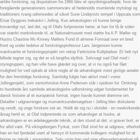
ældre forskning, og disputatsen fra 1966 blev et oprydningsarbejde, hvor de
foregående generationers sammenvæv af hedenolds mumlende mytologi og
traditioners tvang udrensedes af såvel Sune Lindqvists tempel i Uppsala som
Einar Dyggves trekantvi i Jelling. Kun arkæologien vil kunne bringe
troværdigt nyt, lød det, og til Olafs fortjenester hører, at han for få år siden
var stærkt medvirkende til, at Nationalmuseet med støtte fra A.P. Møller og
Hustru Chastine Mc-Kinney Møllers Fond til almene Formaal over en bred
front og under ledelse af forskningsprofessor Lars Jørgensen kunne
iværksætte et forskningsprojekt om netop Førkristne Kultpladser. Et helt nyt
billede tegner sig, og det er så langtfra idyllisk. Selvsagt sad Olaf med i
styregruppen, og han ville have glædet sig over, at vi nu også har fået
mulighed for ved opkøb at sikre nogle af de arkæologisk mest givtige arealer
for den fremtidige forskning. Samtidig fulgte han aktivt med i vores
Jellingprojekt, som seniorforsker Anne Pedersen står i spidsen for. Omkring
to hundrede års samlede arkæologiske udforskning udgør fundamentet for
dansk historie af et europæisk format, ingen havde kunnet drømme om.
Detailler i udgravninger og murværksundersøgelser i Jelling blev diskuteret
og vendt, og unge forskere set an. Holdt de sig nu i skindet - en medvirkende
årsag hertil er, at Olaf indprentede os som arkæologer at huske, at
arkæologien er en ødelæggende teknik, al den stund at det, vi graver bort, er
for altid væk. På vikingeborgen Fyrkat, som Olaf stod for at udgrave, efterlod
han en hel fjerdedel urørt af hensyn til kommende kollegers mulighed for at
bringe ny teknik i anvendelse. Selv viste han ved sine efterundersøgelser på