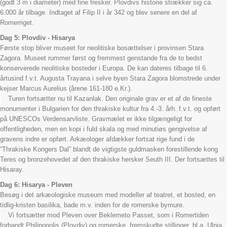
(godt 3 m i diameter) med fine fresker. Plovdivs historie strækker sig ca.
6.000 år tilbage. Indtaget af Filip II i år 342 og blev senere en del af
Romerriget.
Dag 5: Plovdiv - Hisarya
Første stop bliver museet for neolitiske bosættelser i provinsen Stara
Zagora. Museet rummer først og fremmest genstande fra de to bedst
konserverede neolitiske bosteder i Europa. De kan dateres tilbage til 6.
årtusind f.v.t. Augusta Trayana i selve byen Stara Zagora blomstrede under
kejser Marcus Aurelius (årene 161-180 e.Kr.).
Turen fortsætter nu til Kazanlak. Den originale grav er et af de fineste
monumenter i Bulgarien for den thrakiske kultur fra 4.-3. årh. f.v.t. og opført
på UNESCOs Verdensarvliste. Gravmælet er ikke tilgængeligt for
offentligheden, men en kopi i fuld skala og med minutiøs gengivelse af
gravens indre er opført. Arkæologer afdækker fortsat rige fund i de
“Thrakiske Kongers Dal” blandt de vigtigste guldmasken forestillende kong
Teres og bronzehovedet af den thrakiske hersker Seuth III. Der fortsættes til
Hisaray.
Dag 6: Hisarya - Pleven
Besøg i det arkæologiske museum med modeller af teatret, et bosted, en
tidlig-kristen basilika, bade m.v. inden for de romerske bymure.
Vi fortsætter mod Pleven over Beklemeto Passet, som i Romertiden
forbandt Philipopolis (Plovdiv) og romerske, fremskudte stillinger, bl.a. Ulpia