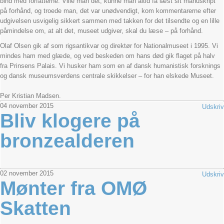
bind med forfatterne. Ville man det, kunne man altid få læst sit manuskript
på forhånd, og troede man, det var unødvendigt, kom kommentarerne efter
udgivelsen usvigelig sikkert sammen med takken for det tilsendte og en lille
påmindelse om, at alt det, museet udgiver, skal du læse – på forhånd.
Olaf Olsen gik af som rigsantikvar og direktør for Nationalmuseet i 1995. Vi
mindes ham med glæde, og ved beskeden om hans død gik flaget på halv
fra Prinsens Palais. Vi husker ham som en af dansk humanistisk forsknings
og dansk museumsverdens centrale skikkelser – for han elskede Museet.
Per Kristian Madsen.
04
november
2015
Udskriv
Bliv klogere på
bronzealderen
02
november
2015
Udskriv
Mønter fra OMØ
Skatten