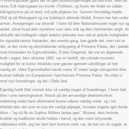
i Forskningsrådet gjaldt det nu igen professorgerningen på fuld kraft. Men da
skrev Erik Kjærsgaard sin kronik i Politiken, og hvem der finder en sådan
kåringshymne på sit bord, må lyde pligtens lov. Samme formiddag mødte
Olaf op på Moesgaard og var tydeligvis allerede tiltrådt. Avisen bar han under
armen. Ansøgningen var afsendt. I hans tid blev Nationalmuseet noget nyt og
andet, såvel hvad dets styreform som dets mål og dets fremtræden angik. At
afskaffe den kollegialt valgte ledelse lykkedes kun ved at antyde muligheden
for rigsantikvarens fratræden, den eneste gang, han gjorde det, men vist er
det, at den store og altomfattende ombygning af Prinsens Palais, der i parløb
med formanden for Egmontfonden, Esben Dragsted, der var en afgørende
kraft i sagen, blev afsluttet 1992, var en bedrift, der sikrede museets
mulighed for at kunne tiltrække sine gæster gennem udstillinger af helt
særlig art. Uden Egmonthallen havde vores 37 meter lange vikingeskib ikke
kunnet indlede sin Europaturné i hjemhavnen Prinsens Palais. Nu stiler vi
mod nye forandringer, og det i Olafs ånd.
Egentlig holdt Olaf vistnok ikke så vældig meget af forandringer. I hvert fald
ikke i sine næromgivelser. Attack på det ærværdige direktørkontors
indretning under hans eftermænd kunne udløse vældig vrede, og i mit
tilfælde blev det over en kop the venligt påpeget, hvordan tingene igen burde
blive – ”og så får du Sophus Müllers lampe igen”. Museet, dets historie,
kvalitet og traditioner skulle holdes i hævd, og den mest isfrysende,
nådesløse kritik, jeg har hørt ham komme med, var, da han om én sagde, at