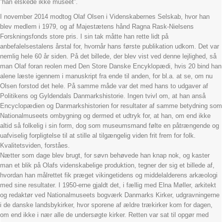
”han elskede ikke museet”.
I november 2014 modtog Olaf Olsen i Videnskabernes Selskab, hvor han
blev medlem i 1979, og af Majestætens hånd Ragna Rask-Nielsens
Forskningsfonds store pris. I sin tak måtte han rette lidt på
anbefalelsestalens årstal for, hvornår hans første publikation udkom. Det var
nemlig hele 60 år siden. På det billede, der blev vist ved denne lejlighed, så
man Olaf foran reolen med Den Store Danske Encyklopædi, hvis 20 bind han
alene læste igennem i manuskript fra ende til anden, for bl.a. at se, om nu
Olsen forstod det hele. På samme måde var det med hans to udgaver af
Politikens og Gyldendals Danmarkshistorie. Ingen tvivl om, at han anså
Encyclopædien og Danmarkshistorien for resultater af samme betydning som
Nationalmuseets ombygning og dermed et udtryk for, at han, om end ikke
altid så folkelig i sin form, dog som museumsmand følte en påtrængende og
uafviselig forpligtelse til at stille al tilgængelig viden frit frem for folk.
Kvalitetsviden, forståes.
Nætter som dage blev brugt, for søvn behøvede han knap nok, og kaster
man et blik på Olafs videnskabelige produktion, tegner der sig et billede af,
hvordan han målrettet fik præget vikingetidens og middelalderens arkæologi
med sine resultater. I 1950-erne gjaldt det, i fællig med Elna Møller, arkitekt
og redaktør ved Nationalmuseets bogværk Danmarks Kirker, udgravningerne
i de danske landsbykirker, hvor sporene af ældre trækirker kom for dagen,
om end ikke i nær alle de undersøgte kirker. Retten var sat til opgør med