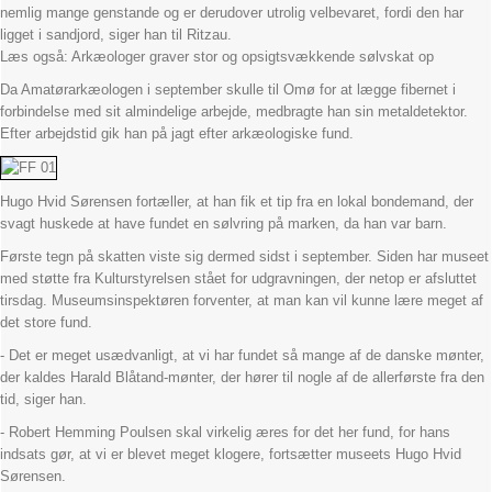
nemlig mange genstande og er derudover utrolig velbevaret, fordi den har
ligget i sandjord, siger han til Ritzau.
Læs også: Arkæologer graver stor og opsigtsvækkende sølvskat op
Da Amatørarkæologen i september skulle til Omø for at lægge fibernet i
forbindelse med sit almindelige arbejde, medbragte han sin metaldetektor.
Efter arbejdstid gik han på jagt efter arkæologiske fund.
Hugo Hvid Sørensen fortæller, at han fik et tip fra en lokal bondemand, der
svagt huskede at have fundet en sølvring på marken, da han var barn.
Første tegn på skatten viste sig dermed sidst i september. Siden har museet
med støtte fra Kulturstyrelsen stået for udgravningen, der netop er afsluttet
tirsdag. Museumsinspektøren forventer, at man kan vil kunne lære meget af
det store fund.
- Det er meget usædvanligt, at vi har fundet så mange af de danske mønter,
der kaldes Harald Blåtand-mønter, der hører til nogle af de allerførste fra den
tid, siger han.
- Robert Hemming Poulsen skal virkelig æres for det her fund, for hans
indsats gør, at vi er blevet meget klogere, fortsætter museets Hugo Hvid
Sørensen.