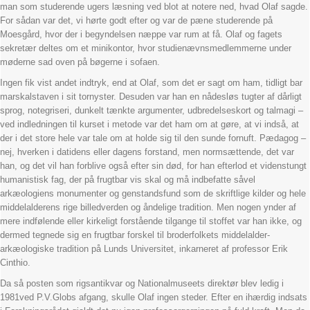
man som studerende ugers læsning ved blot at notere ned, hvad Olaf sagde.
For sådan var det, vi hørte godt efter og var de pæne studerende på
Moesgård, hvor der i begyndelsen næppe var rum at få. Olaf og fagets
sekretær deltes om et minikontor, hvor studienævnsmedlemmerne under
møderne sad oven på bøgerne i sofaen.
Ingen fik vist andet indtryk, end at Olaf, som det er sagt om ham, tidligt bar
marskalstaven i sit tornyster. Desuden var han en nådesløs tugter af dårligt
sprog, notegriseri, dunkelt tænkte argumenter, udbredelseskort og talmagi –
ved indledningen til kurset i metode var det ham om at gøre, at vi indså, at
der i det store hele var tale om at holde sig til den sunde fornuft. Pædagog –
nej, hverken i datidens eller dagens forstand, men normsættende, det var
han, og det vil han forblive også efter sin død, for han efterlod et videnstungt
humanistisk fag, der på frugtbar vis skal og må indbefatte såvel
arkæologiens monumenter og genstandsfund som de skriftlige kilder og hele
middelalderens rige billedverden og åndelige tradition. Men nogen ynder af
mere indfølende eller kirkeligt forstående tilgange til stoffet var han ikke, og
dermed tegnede sig en frugtbar forskel til broderfolkets middelalder-
arkæologiske tradition på Lunds Universitet, inkarneret af professor Erik
Cinthio.
Da så posten som rigsantikvar og Nationalmuseets direktør blev ledig i
1981ved P.V.Globs afgang, skulle Olaf ingen steder. Efter en ihærdig indsats