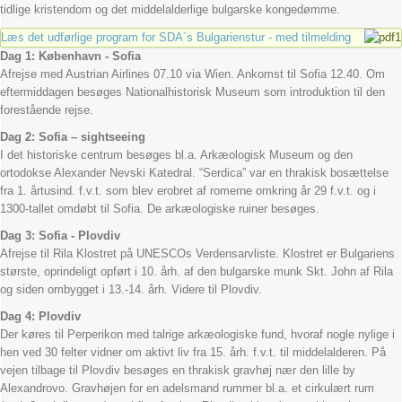
tidlige kristendom og det middelalderlige bulgarske kongedømme.
Læs det udførlige program for SDA´s Bulgarienstur - med tilmelding
Dag 1: København - Sofia
Afrejse med Austrian Airlines 07.10 via Wien. Ankomst til Sofia 12.40. Om
eftermiddagen besøges Nationalhistorisk Museum som introduktion til den
forestående rejse.
Dag 2: Sofia – sightseeing
I det historiske centrum besøges bl.a. Arkæologisk Museum og den
ortodokse Alexander Nevski Katedral. “Serdica” var en thrakisk bosættelse
fra 1. årtusind. f.v.t. som blev erobret af romerne omkring år 29 f.v.t. og i
1300-tallet omdøbt til Sofia. De arkæologiske ruiner besøges.
Dag 3: Sofia - Plovdiv
Afrejse til Rila Klostret på UNESCOs Verdensarvliste. Klostret er Bulgariens
største, oprindeligt opført i 10. årh. af den bulgarske munk Skt. John af Rila
og siden ombygget i 13.-14. årh. Videre til Plovdiv.
Dag 4: Plovdiv
Der køres til Perperikon med talrige arkæologiske fund, hvoraf nogle nylige i
hen ved 30 felter vidner om aktivt liv fra 15. årh. f.v.t. til middelalderen. På
vejen tilbage til Plovdiv besøges en thrakisk gravhøj nær den lille by
Alexandrovo. Gravhøjen for en adelsmand rummer bl.a. et cirkulært rum