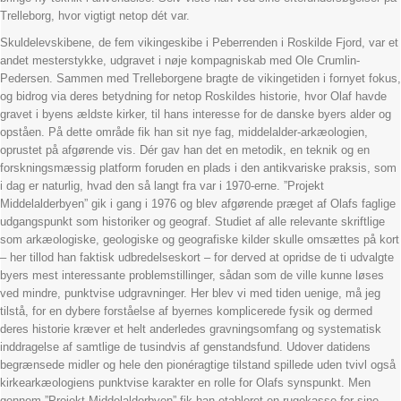
Trelleborg, hvor vigtigt netop dét var.
Skuldelevskibene, de fem vikingeskibe i Peberrenden i Roskilde Fjord, var et
andet mesterstykke, udgravet i nøje kompagniskab med Ole Crumlin-
Pedersen. Sammen med Trelleborgene bragte de vikingetiden i fornyet fokus,
og bidrog via deres betydning for netop Roskildes historie, hvor Olaf havde
gravet i byens ældste kirker, til hans interesse for de danske byers alder og
opståen. På dette område fik han sit nye fag, middelalder-arkæologien,
oprustet på afgørende vis. Dér gav han det en metodik, en teknik og en
forskningsmæssig platform foruden en plads i den antikvariske praksis, som
i dag er naturlig, hvad den så langt fra var i 1970-erne. ”Projekt
Middelalderbyen” gik i gang i 1976 og blev afgørende præget af Olafs faglige
udgangspunkt som historiker og geograf. Studiet af alle relevante skriftlige
som arkæologiske, geologiske og geografiske kilder skulle omsættes på kort
– her tillod han faktisk udbredelseskort – for derved at opridse de ti udvalgte
byers mest interessante problemstillinger, sådan som de ville kunne løses
ved mindre, punktvise udgravninger. Her blev vi med tiden uenige, må jeg
tilstå, for en dybere forståelse af byernes komplicerede fysik og dermed
deres historie kræver et helt anderledes gravningsomfang og systematisk
inddragelse af samtlige de tusindvis af genstandsfund. Udover datidens
begrænsede midler og hele den pionéragtige tilstand spillede uden tvivl også
kirkearkæologiens punktvise karakter en rolle for Olafs synspunkt. Men
gennem ”Projekt Middelalderbyen” fik han etableret en rugekasse for sine