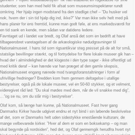
studenter, som han med held fik afsat som museumsinspektører rundt
omkring. Her hjalp ingen modstand fra den stedlige chef – ”Du husker vel
nok, hvem der i sin tid hjalp dig ind, ikke?” Var man ikke selv helt med på
hans planer for ens fremtid, kunne man godt føle, at ens markedsværdi for
en tid sank en kende, men sådan var datidens ledere.
Favntaget ud i landet var bredt, og Olaf anså det som en bedrift at have
tilbageerobret varetagelsen af de arkæologiske nødudgravninger til
Nationalmuseet. I hans tid som rigsantikvar steg presset på de alt for små,
statslige bevillinger stærkt, og til fortrydelse for flere lokale museer gik han –
hvad der i almindelighed er det klogeste i den type sager - ikke offentligt ud
med kritik deraf – kan hænde var han præget af den gamle skepsis,
Nationalmuseet engang nærede mod tvangsforanstaltninger i form af
ufrivillige fredninger? Bredden kom frem gennem deltagelse i utallige
bestyrelser, også på de lokale museer, vel en 50-60 stykker, og et velment,
videregivet råd lød: ”Du skal mødes med dem, når de vil snakke med dig”,
…”og se nu, om du slår mig i bestyrelser”.
Olaf kom, så længe han kunne, på Nationalmuseet. Fast hver gang
Danmarks Kirker havde udgivet endnu et nyt bind i sin løbende beskrivelse
af det, som er Danmarks helt uden sidestykke enestående kulturarv, de
mange velbevarede kirker. ”Hver af dem er som en boksekamp – og man
skal begynde på nordsiden”, hed det, og Olaf gennemgik herudfra hvert nyt