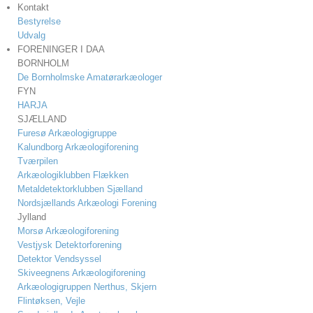
Kontakt
Bestyrelse
Udvalg
FORENINGER I DAA
BORNHOLM
De Bornholmske Amatørarkæologer
FYN
HARJA
SJÆLLAND
Furesø Arkæologigruppe
Kalundborg Arkæologiforening
Tværpilen
Arkæologiklubben Flækken
Metaldetektorklubben Sjælland
Nordsjællands Arkæologi Forening
Jylland
Morsø Arkæologiforening
Vestjysk Detektorforening
Detektor Vendsyssel
Skiveegnens Arkæologiforening
Arkæologigruppen Nerthus, Skjern
Flintøksen, Vejle