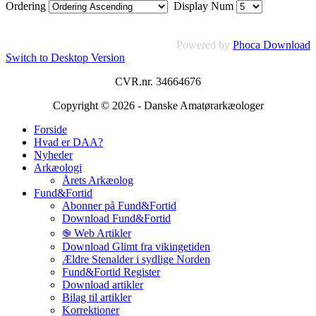
Ordering
Display Num
Powered by
Phoca Download
Switch to Desktop Version
CVR.nr. 34664676
Copyright © 2026 - Danske Amatørarkæologer
Forside
Hvad er DAA?
Nyheder
Arkæologi
Årets Arkæolog
Fund&Fortid
Abonner på Fund&Fortid
Download Fund&Fortid
֎ Web Artikler
Download Glimt fra vikingetiden
Ældre Stenalder i sydlige Norden
Fund&Fortid Register
Download artikler
Bilag til artikler
Korrektioner