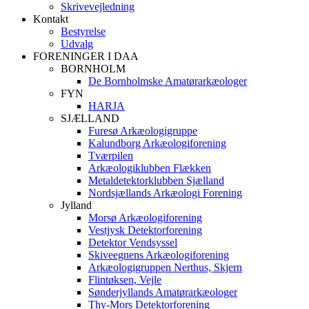
Skrivevejledning
Kontakt
Bestyrelse
Udvalg
FORENINGER I DAA
BORNHOLM
De Bornholmske Amatørarkæologer
FYN
HARJA
SJÆLLAND
Furesø Arkæologigruppe
Kalundborg Arkæologiforening
Tværpilen
Arkæologiklubben Flækken
Metaldetektorklubben Sjælland
Nordsjællands Arkæologi Forening
Jylland
Morsø Arkæologiforening
Vestjysk Detektorforening
Detektor Vendsyssel
Skiveegnens Arkæologiforening
Arkæologigruppen Nerthus, Skjern
Flintøksen, Vejle
Sønderjyllands Amatørarkæologer
Thy-Mors Detektorforening