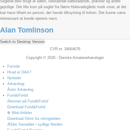
Seglene blev brugt af adlen, velstående købstadsfolk, præster og andre
gejstlige. Det lille kors på seglet fra Nørre Hulevadsgårds mark viser, at det
kan have tilhørt en person, der havde tilknytning til kirken. Det kunne være
interessant at kende ejerens navn.
Alan Tomlinson
Switch to Desktop Version
CVR.nr. 34664676
Copyright © 2026 - Danske Amatørarkæologer
Forside
Hvad er DAA?
Nyheder
Arkæologi
Årets Arkæolog
Fund&Fortid
Abonner på Fund&Fortid
Download Fund&Fortid
֎ Web Artikler
Download Glimt fra vikingetiden
Ældre Stenalder i sydlige Norden