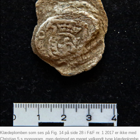
Klædeplomben som ses på Fig. 14 på side 28 i F&F nr. 1 2017 er ikke med
Christian 5.s monogram, men derimod en meget velkendt type klædeplombe