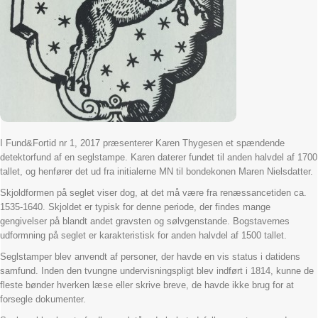
I Fund&Fortid nr 1, 2017 præsenterer Karen Thygesen et spændende
detektorfund af en seglstampe. Karen daterer fundet til anden halvdel af 1700
tallet, og henfører det ud fra initialerne MN til bondekonen Maren Nielsdatter.
Skjoldformen på seglet viser dog, at det må være fra renæssancetiden ca.
1535-1640. Skjoldet er typisk for denne periode, der findes mange
gengivelser på blandt andet gravsten og sølvgenstande. Bogstavernes
udformning på seglet er karakteristisk for anden halvdel af 1500 tallet.
Seglstamper blev anvendt af personer, der havde en vis status i datidens
samfund. Inden den tvungne undervisningspligt blev indført i 1814, kunne de
fleste bønder hverken læse eller skrive breve, de havde ikke brug for at
forsegle dokumenter.