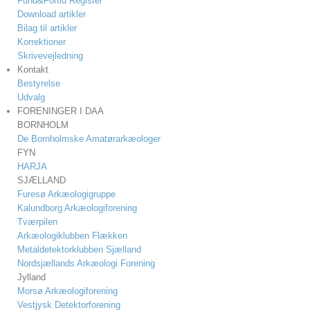
Fund&Fortid Register
Download artikler
Bilag til artikler
Korrektioner
Skrivevejledning
Kontakt
Bestyrelse
Udvalg
FORENINGER I DAA
BORNHOLM
De Bornholmske Amatørarkæologer
FYN
HARJA
SJÆLLAND
Furesø Arkæologigruppe
Kalundborg Arkæologiforening
Tværpilen
Arkæologiklubben Flækken
Metaldetektorklubben Sjælland
Nordsjællands Arkæologi Forening
Jylland
Morsø Arkæologiforening
Vestjysk Detektorforening