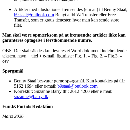
Artikler med illustrationer fremsendes (e-mail) til Benny Staal,
b9staal@outlook.com
Benyt altid WeTransfer eller Free
Transfer, som er gratis tjenester, hvor man kan sende store
filer.
Man skal være opmærksom på at fremsendte artikler ikke kan
garanteres optagelse i førstkommende numre.
OBS. Der skal således kun leveres et Word dokument indeholdende
teksten, navn + titel + e-mail, figurliste: Fig. 1. – Fig. 2. – Fig.3. –
osv.
Spørgsmå
l
Benny Staal besvarer gerne spørgsmål. Kan kontaktes på tlf.:
5162 1694 eller e-mail:
b9staal@outlook.com
Korrektur: Suzanne Barry tlf.: 2612 4260 eller e-mail:
suzanne@barry.dk
Fund&Fortids Redaktion
Marts 2026