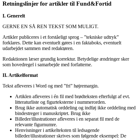
Retningslinjer for artikler til Fund&Fortid
I. Generelt
GERNE EN SÅ REN TEKST SOM MULIGT.
Artikler publiceres i et forståeligt sprog – ”tekniske udtryk”
forklares. Dette kan eventuelt gøres i en faktaboks, eventuelt
udarbejdet sammen med redaktøren.
Redaktionen læser grundig korrektur. Betydelige ændringer sker
som hovedregel i samarbejde med forfatterne.
II. Artikelformat
Tekst afleveres i Word og med ”fri” højremargin.
Artiklen afleveres i én fil med brødteksten efterfulgt af evt.
litteraturliste og figurteksterne i nummerorden.
Brug ikke automatisk orddeling og indføj ikke orddeling med
bindestreger i manuskriptet. Brug ikke
Billeder/illustrationer afleveres i en separat fil med de
relevante figurnumre.
Henvisninger i artikelteksten til ledsagende
billeder/illustrationer skrives som følgende eksempel: De