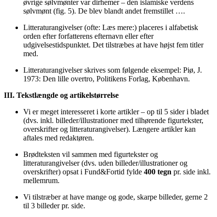
øvrige sølvmønter var dirhemer – den islamiske verdens
sølvmønt (fig. 5). De blev blandt andet fremstillet ….
Litteraturangivelser (ofte: Læs mere:) placeres i alfabetisk
orden efter forfatterens efternavn eller efter
udgivelsestidspunktet. Det tilstræbes at have højst fem titler
med.
Litteraturangivelser skrives som følgende eksempel: Piø, J.
1973: Den lille overtro, Politikens Forlag, København.
III
. Tekstlængde og artikelstørrelse
Vi er meget interesseret i korte artikler – op til 5 sider i bladet
(dvs. inkl. billeder/illustrationer med tilhørende figurtekster,
overskrifter og litteraturangivelser). Længere artikler kan
aftales med redaktøren.
Brødteksten vil sammen med figurtekster og
litteraturangivelser (dvs. uden billeder/illustrationer og
overskrifter) opsat i Fund&Fortid fylde
400 tegn
pr. side inkl.
mellemrum.
Vi tilstræber at have mange og gode, skarpe billeder, gerne 2
til 3 billeder pr. side.