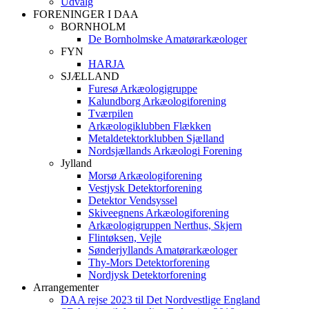
Udvalg
FORENINGER I DAA
BORNHOLM
De Bornholmske Amatørarkæologer
FYN
HARJA
SJÆLLAND
Furesø Arkæologigruppe
Kalundborg Arkæologiforening
Tværpilen
Arkæologiklubben Flækken
Metaldetektorklubben Sjælland
Nordsjællands Arkæologi Forening
Jylland
Morsø Arkæologiforening
Vestjysk Detektorforening
Detektor Vendsyssel
Skiveegnens Arkæologiforening
Arkæologigruppen Nerthus, Skjern
Flintøksen, Vejle
Sønderjyllands Amatørarkæologer
Thy-Mors Detektorforening
Nordjysk Detektorforening
Arrangementer
DAA rejse 2023 til Det Nordvestlige England