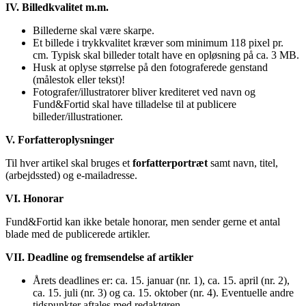
IV. Billedkvalitet m.m.
Billederne skal være skarpe.
Et billede i trykkvalitet kræver som minimum 118 pixel pr.
cm. Typisk skal billeder totalt have en opløsning på ca. 3 MB.
Husk at oplyse størrelse på den fotograferede genstand
(målestok eller tekst)!
Fotografer/illustratorer bliver krediteret ved navn og
Fund&Fortid skal have tilladelse til at publicere
billeder/illustrationer.
V. Forfatteroplysninger
Til hver artikel skal bruges et
forfatterportræt
samt navn, titel,
(arbejdssted) og e-mailadresse.
VI. Honorar
Fund&Fortid kan ikke betale honorar, men sender gerne et antal
blade med de publicerede artikler.
VII
. Deadline og fremsendelse af artikler
Årets deadlines er: ca. 15. januar (nr. 1), ca. 15. april (nr. 2),
ca. 15. juli (nr. 3) og ca. 15. oktober (nr. 4). Eventuelle andre
tidspunkter aftales med redaktøren.